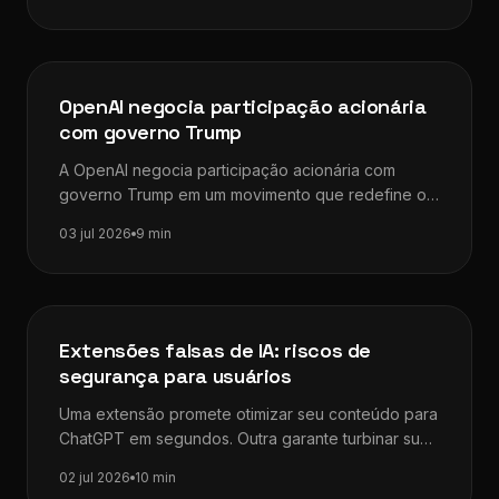
Dicas de SEO
OpenAI negocia participação acionária
com governo Trump
A OpenAI negocia participação acionária com
governo Trump em um movimento que redefine os
limites entre inteligência artificial, iniciativa privada…
03 jul 2026
9 min
Dicas de SEO
Extensões falsas de IA: riscos de
segurança para usuários
Uma extensão promete otimizar seu conteúdo para
ChatGPT em segundos. Outra garante turbinar sua
pesquisa com IA integrada ao navegador.…
02 jul 2026
10 min