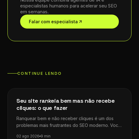
especialistas humanos para acelerar seu SEO
em semanas.
Falar com especialista
CONTINUE LENDO
Dicas de SEO
Seu site rankeia bem mas não recebe
cliques: o que fazer
Ranquear bem e não receber cliques é um dos
problemas mais frustrantes do SEO moderno. Você
investe tempo, otimiza a…
02 ago 2026
9 min