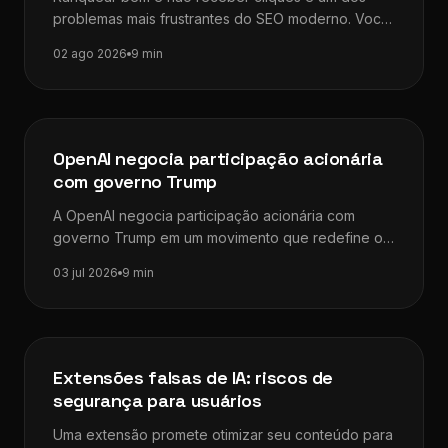
problemas mais frustrantes do SEO moderno. Você
investe tempo, otimiza a…
02 ago 2026
9 min
Dicas de SEO
OpenAI negocia participação acionária
com governo Trump
A OpenAI negocia participação acionária com
governo Trump em um movimento que redefine os
limites entre inteligência artificial, iniciativa privada…
03 jul 2026
9 min
Dicas de SEO
Extensões falsas de IA: riscos de
segurança para usuários
Uma extensão promete otimizar seu conteúdo para