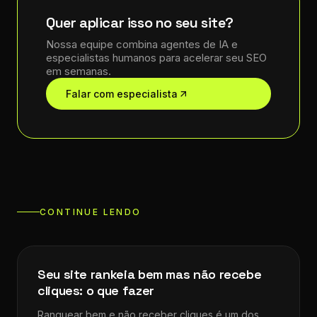
Quer aplicar isso no seu site?
Nossa equipe combina agentes de IA e
especialistas humanos para acelerar seu SEO
em semanas.
Falar com especialista
CONTINUE LENDO
Dicas de SEO
Seu site rankeia bem mas não recebe
cliques: o que fazer
Ranquear bem e não receber cliques é um dos