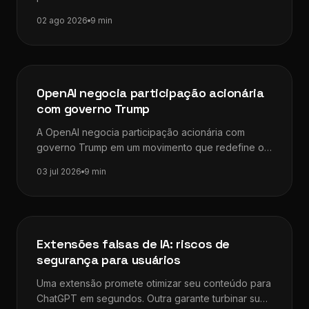
investe tempo, otimiza a…
02 ago 2026
9 min
Dicas de SEO
OpenAI negocia participação acionária
com governo Trump
A OpenAI negocia participação acionária com
governo Trump em um movimento que redefine os
limites entre inteligência artificial, iniciativa privada…
03 jul 2026
9 min
Dicas de SEO
Extensões falsas de IA: riscos de
segurança para usuários
Uma extensão promete otimizar seu conteúdo para
ChatGPT em segundos. Outra garante turbinar sua