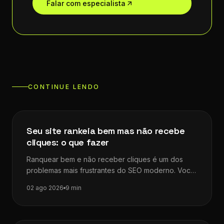
Falar com especialista
CONTINUE LENDO
Dicas de SEO
Seu site rankeia bem mas não recebe
cliques: o que fazer
Ranquear bem e não receber cliques é um dos
problemas mais frustrantes do SEO moderno. Você
investe tempo, otimiza a…
02 ago 2026
9 min