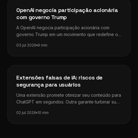
Dicas de SEO
OpenAI negocia participação acionária
com governo Trump
A OpenAI negocia participação acionária com
governo Trump em um movimento que redefine os
limites entre inteligência artificial, iniciativa privada…
03 jul 2026
9 min
Dicas de SEO
Extensões falsas de IA: riscos de
segurança para usuários
Uma extensão promete otimizar seu conteúdo para
ChatGPT em segundos. Outra garante turbinar sua
pesquisa com IA integrada ao navegador.…
02 jul 2026
10 min