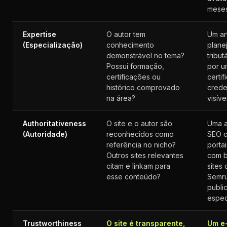
meses
Expertise
O autor tem
Um ar
(Especialização)
conhecimento
plane
demonstrável no tema?
tribut
Possui formação,
por u
certificações ou
certi
histórico comprovado
crede
na área?
visíve
Authoritativeness
O site e o autor são
Uma a
(Autoridade)
reconhecidos como
SEO c
referência no nicho?
portai
Outros sites relevantes
com b
citam e linkam para
sites
esse conteúdo?
Semru
publi
espec
Trustworthiness
O site é transparente,
Um e