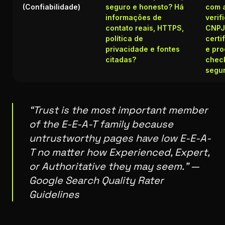
(Confiabilidade)
seguro e honesto? Há
com 
informações de
verif
contato reais, HTTPS,
CNPJ 
política de
certi
privacidade e fontes
e pr
citadas?
chec
segur
“Trust is the most important member
of the E-E-A-T family because
untrustworthy pages have low E-E-A-
T no matter how Experienced, Expert,
or Authoritative they may seem.” —
Google Search Quality Rater
Guidelines