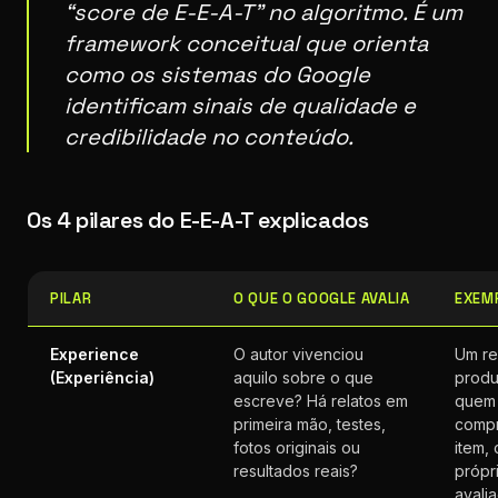
“score de E-E-A-T” no algoritmo. É um
framework conceitual que orienta
como os sistemas do Google
identificam sinais de qualidade e
credibilidade no conteúdo.
Os 4 pilares do E-E-A-T explicados
PILAR
O QUE O GOOGLE AVALIA
EXEM
Experience
O autor vivenciou
Um re
(Experiência)
aquilo sobre o que
produ
escreve? Há relatos em
quem 
primeira mão, testes,
compr
fotos originais ou
item,
resultados reais?
própr
avali