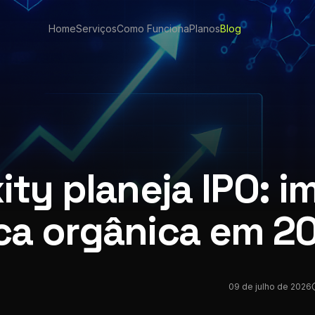
Home
Serviços
Como Funciona
Planos
Blog
ity planeja IPO: 
ca orgânica em 2
09 de julho de 2026