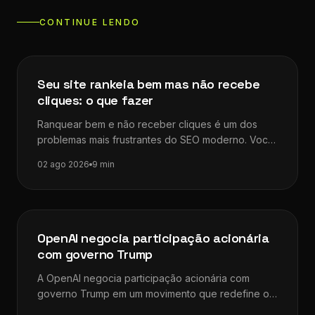
CONTINUE LENDO
Dicas de SEO
Seu site rankeia bem mas não recebe
cliques: o que fazer
Ranquear bem e não receber cliques é um dos
problemas mais frustrantes do SEO moderno. Você
investe tempo, otimiza a…
02 ago 2026
9 min
Dicas de SEO
OpenAI negocia participação acionária
com governo Trump
A OpenAI negocia participação acionária com
governo Trump em um movimento que redefine os
limites entre inteligência artificial, iniciativa privada…