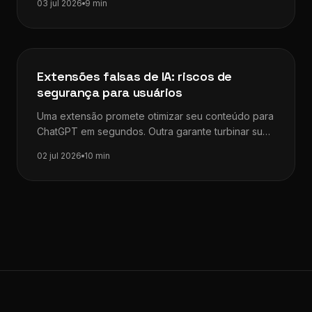
03 jul 2026
9 min
Dicas de SEO
Extensões falsas de IA: riscos de
segurança para usuários
Uma extensão promete otimizar seu conteúdo para
ChatGPT em segundos. Outra garante turbinar sua
pesquisa com IA integrada ao navegador.…
02 jul 2026
10 min