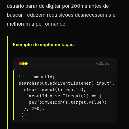
usuário parar de digitar por 200ms antes de
buscar, reduzem requisições desnecessárias e
melhoram a performance.
Exemplo de implementação:
Copiar
let timeoutId;

searchInput.addEventListener('input', (e) =
  clearTimeout(timeoutId);

  timeoutId = setTimeout(() => {

    performSearch(e.target.value);

  }, 200);

});