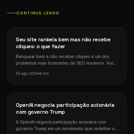
CONTINUE LENDO
Dicas de SEO
Seu site rankeia bem mas não recebe
cliques: o que fazer
Ranquear bem e não receber cliques é um dos
problemas mais frustrantes do SEO moderno. Você
investe tempo, otimiza a…
02 ago 2026
9 min
Dicas de SEO
OpenAI negocia participação acionária
com governo Trump
A OpenAI negocia participação acionária com
governo Trump em um movimento que redefine os