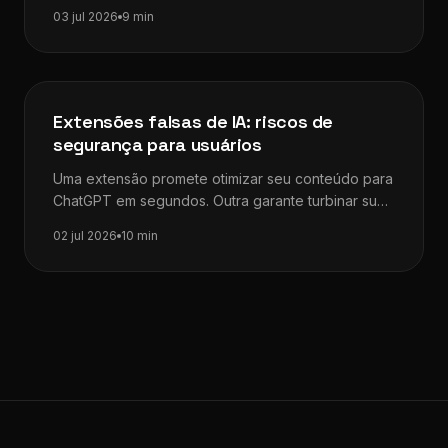
limites entre inteligência artificial, iniciativa privada…
03 jul 2026
9 min
Dicas de SEO
Extensões falsas de IA: riscos de
segurança para usuários
Uma extensão promete otimizar seu conteúdo para
ChatGPT em segundos. Outra garante turbinar sua
pesquisa com IA integrada ao navegador.…
02 jul 2026
10 min